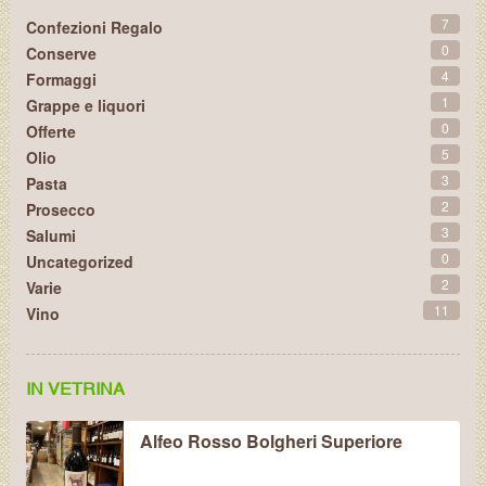
7
Confezioni Regalo
0
Conserve
4
Formaggi
1
Grappe e liquori
0
Offerte
5
Olio
3
Pasta
2
Prosecco
3
Salumi
0
Uncategorized
2
Varie
11
Vino
IN VETRINA
Alfeo Rosso Bolgheri Superiore