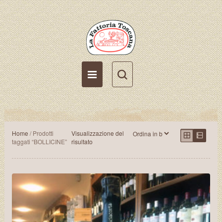
Italiano (it)
Account
Carrello
Home
/ Prodotti
Visualizzazione del
taggati “BOLLICINE”
risultato
Lista Desideri