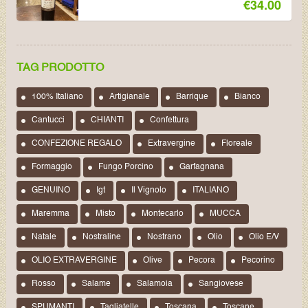
€
34.00
TAG PRODOTTO
100% Italiano
Artigianale
Barrique
Bianco
Cantucci
CHIANTI
Confettura
CONFEZIONE REGALO
Extravergine
Floreale
Formaggio
Fungo Porcino
Garfagnana
GENUINO
Igt
Il Vignolo
ITALIANO
Maremma
Misto
Montecarlo
MUCCA
Natale
Nostraline
Nostrano
Olio
Olio E/v
OLIO EXTRAVERGINE
Olive
Pecora
Pecorino
Rosso
Salame
Salamoia
Sangiovese
SPUMANTI
Tagliatelle
Toscana
Toscane