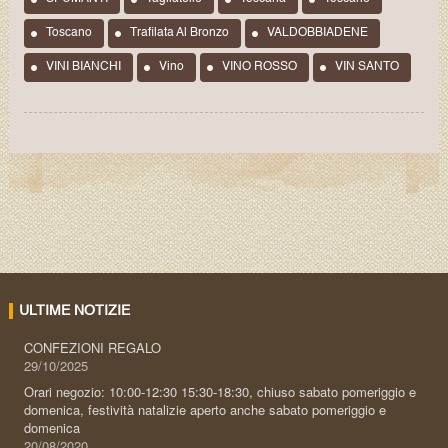
Toscano
Trafilata Al Bronzo
VALDOBBIADENE
VINI BIANCHI
Vino
VINO ROSSO
VIN SANTO
ULTIME NOTIZIE
CONFEZIONI REGALO
29/10/2025
Orari negozio: 10:00-12:30 15:30-18:30, chiuso sabato pomeriggio e
domenica, festività natalizie aperto anche sabato pomeriggio e
domenica
20/08/2020