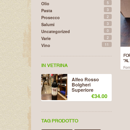
5
Olio
3
Pasta
2
Prosecco
3
Salumi
0
Uncategorized
2
Varie
11
Vino
FO
“AL
IN VETRINA
For
Alfeo Rosso
Bolgheri
Superiore
€
34.00
TAG PRODOTTO