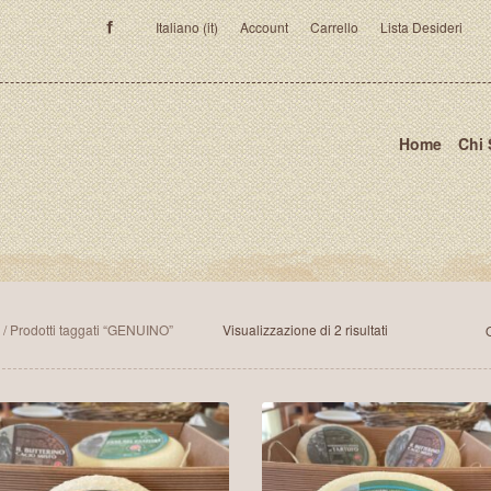
Italiano (it)
Account
Carrello
Lista Desideri
Home
Chi
Ordina
/ Prodotti taggati “GENUINO”
Visualizzazione di 2 risultati
in
base
al
più
recente