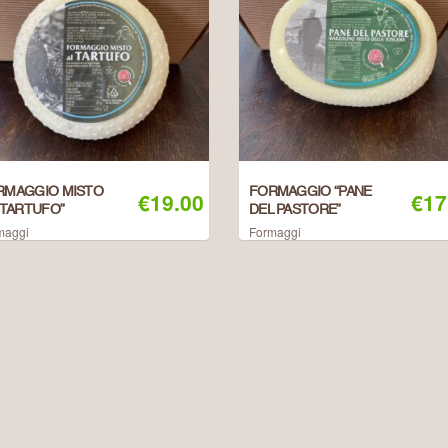
RMAGGIO MISTO
FORMAGGIO “PANE
€
19.00
€
17
 TARTUFO”
DEL PASTORE”
maggi
Formaggi