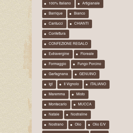
100% Italiano
Artigianale
Barrique
Bianco
Cantucci
CHIANTI
Confettura
CONFEZIONE REGALO
Extravergine
Floreale
Formaggio
Fungo Porcino
Garfagnana
GENUINO
Igt
Il Vignolo
ITALIANO
Maremma
Misto
Montecarlo
MUCCA
Natale
Nostraline
Nostrano
Olio
Olio E/v