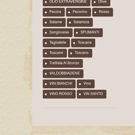
OLIO EXTRAVERGINE
Olive
Pecora
Pecorino
Rosso
Salame
Salamoia
Sangiovese
SPUMANTI
Tagliatelle
Toscana
Toscane
Toscano
Trafilata Al Bronzo
VALDOBBIADENE
VINI BIANCHI
Vino
VINO ROSSO
VIN SANTO