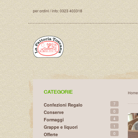
per ordini / info:
0323 403318
CATEGORIE
Home
7
Confezioni Regalo
0
Conserve
4
Formaggi
1
Grappe e liquori
0
Offerte